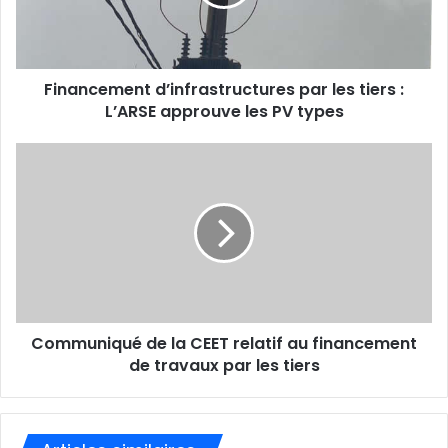
d
r
e
s
s
Financement d’infrastructures par les tiers :
e
L’ARSE approuve les PV types
E
m
a
i
l
Communiqué de la CEET relatif au financement
de travaux par les tiers