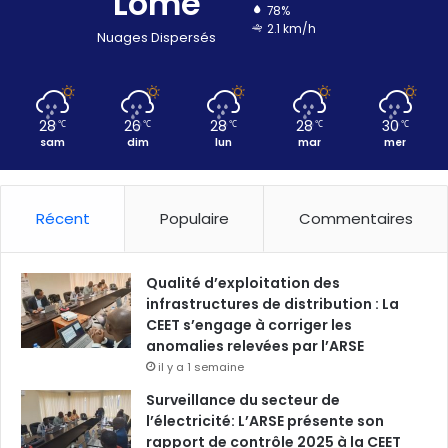
Lomé
78%
2.1 km/h
Nuages Dispersés
28
26
28
28
30
℃
℃
℃
℃
℃
sam
dim
lun
mar
mer
Récent
Populaire
Commentaires
Qualité d’exploitation des
infrastructures de distribution : La
CEET s’engage à corriger les
anomalies relevées par l’ARSE
il y a 1 semaine
Surveillance du secteur de
l’électricité: L’ARSE présente son
rapport de contrôle 2025 à la CEET