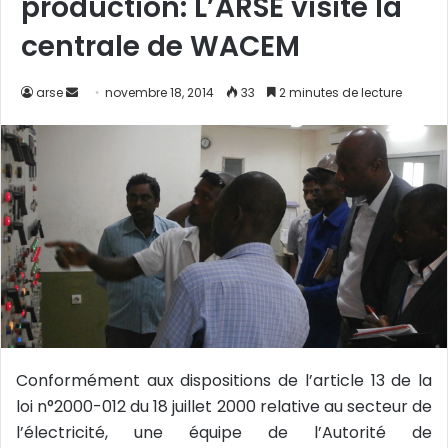
production: L’ARSE visite la
centrale de WACEM
arse
E
novembre 18, 2014
33
2 minutes de lecture
n
v
o
y
e
r
u
n
c
o
u
Conformément aux dispositions de l’article 13 de la
r
loi n°2000-012 du 18 juillet 2000 relative au secteur de
r
i
l’électricité, une équipe de l’Autorité de