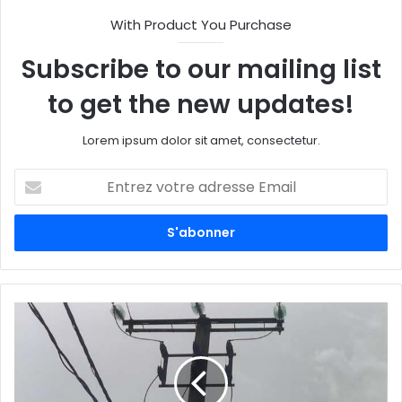
With Product You Purchase
Subscribe to our mailing list
to get the new updates!
Lorem ipsum dolor sit amet, consectetur.
E
n
t
r
e
z
v
o
t
r
e
a