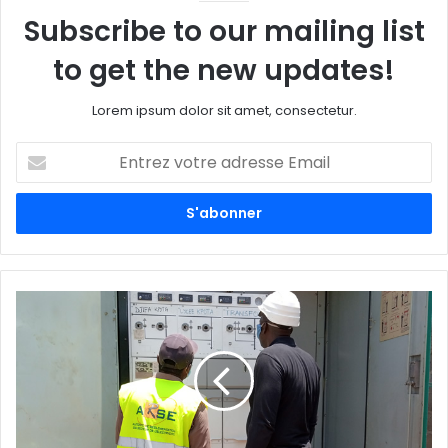
Subscribe to our mailing list
to get the new updates!
Lorem ipsum dolor sit amet, consectetur.
E
n
t
r
e
z
v
o
t
r
e
a
d
r
e