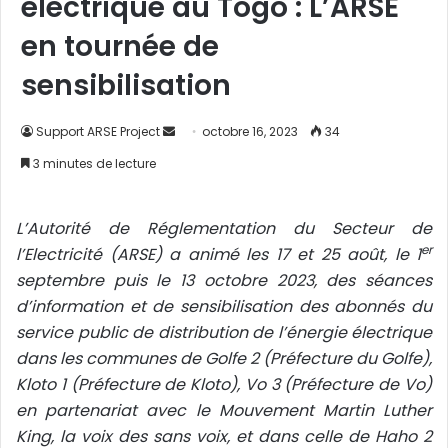
électrique au Togo : L’ARSE
en tournée de
sensibilisation
Support ARSE Project
E
octobre 16, 2023
34
n
3 minutes de lecture
v
o
L’Autorité de Réglementation du Secteur de
y
er
l’Electricité (ARSE) a animé les 17 et 25 août, le 1
e
r
septembre puis le 13 octobre 2023, des séances
u
d’information et de sensibilisation des abonnés du
n
service public de distribution de l’énergie électrique
c
dans les communes de Golfe 2 (Préfecture du Golfe),
o
Kloto 1 (Préfecture de Kloto), Vo 3 (Préfecture de Vo)
u
en partenariat avec le Mouvement Martin Luther
r
King, la voix des sans voix, et dans celle de Haho 2
r