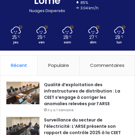
Lomé
85%
3.04 km/h
Nuages Dispersés
25
29
28
27
28
℃
℃
℃
℃
℃
jeu
ven
sam
dim
lun
Récent
Populaire
Commentaires
Qualité d’exploitation des
infrastructures de distribution : La
CEET s’engage à corriger les
anomalies relevées par l’ARSE
il y a 1 semaine
Surveillance du secteur de
l’électricité: L’ARSE présente son
rapport de contrôle 2025 à la CEET