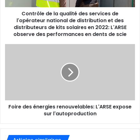
s
s
Contrôle de la qualité des services de
e
l'opérateur national de distribution et des
E
distributeurs de kits solaires en 2022: L'ARSE
m
observe des performances en dents de scie
a
i
l
Foire des énergies renouvelables: L'ARSE expose
sur l'autoproduction