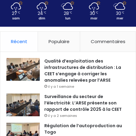
27
24
28
30
30
℃
℃
℃
℃
℃
sam
dim
lun
mar
mer
Récent
Populaire
Commentaires
Qualité d’exploitation des
infrastructures de distribution : La
CEET s’engage à corriger les
anomalies relevées par l’ARSE
il y a 1 semaine
Surveillance du secteur de
l’électricité: L’ARSE présente son
rapport de contrôle 2025 à la CEET
il y a 2 semaines
Régulation de l’autoproduction au
Togo