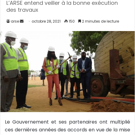
L’ARSE entend veiller à la bonne exécution
des travaux
arse
E
octobre 28, 2021
150
2 minutes de lecture
n
v
o
y
e
r
u
n
c
o
u
r
r
Le Gouvernement et ses partenaires ont multiplié
i
ces dernières années des accords en vue de la mise
e