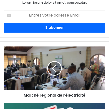
Lorem ipsum dolor sit amet, consectetur.
E
n
t
r
e
z
v
o
t
r
e
a
d
r
e
s
s
Marché régional de l’électricité
e
E