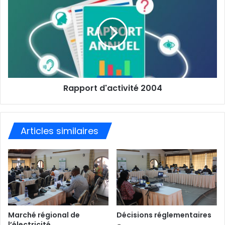
m
a
i
l
Rapport d'activité 2004
Articles similaires
Marché régional de
Décisions réglementaires
l’électricité