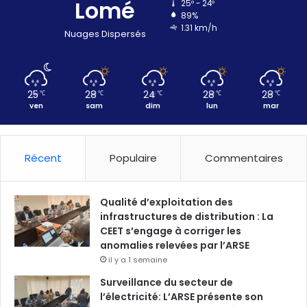
Lomé
25º - 24º
89%
1.31 km/h
Nuages Dispersés
25
28
24
28
28
℃
℃
℃
℃
℃
ven
sam
dim
lun
mar
Récent
Populaire
Commentaires
Qualité d’exploitation des
infrastructures de distribution : La
CEET s’engage à corriger les
anomalies relevées par l’ARSE
il y a 1 semaine
Surveillance du secteur de
l’électricité: L’ARSE présente son