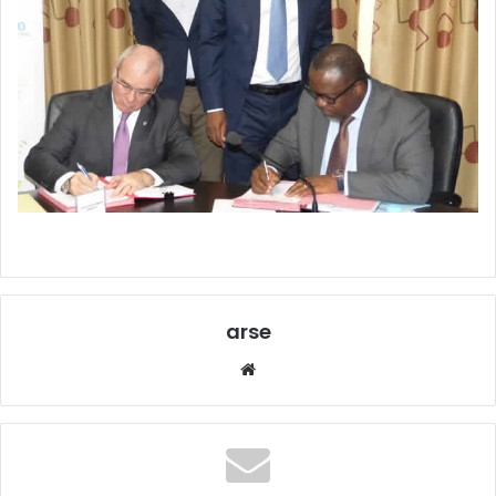
arse
W
eb
sit
e