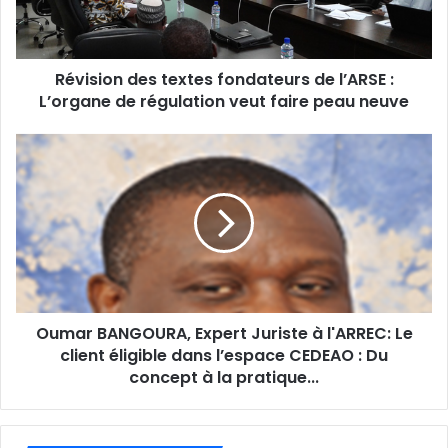
r
e
s
s
Révision des textes fondateurs de l’ARSE :
e
L’organe de régulation veut faire peau neuve
E
m
a
i
l
Oumar BANGOURA, Expert Juriste à l'ARREC: Le
client éligible dans l’espace CEDEAO : Du
concept à la pratique...