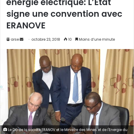
énergie électrique: L’Etat
signe une convention avec
ERANOVE
arse
E
octobre 23, 2018
10
Moins d’une minute
n
v
o
y
e
r
u
n
c
o
u
r
Le DG de la société ERANOV et le Ministre des Mines et de l'Energie du
r