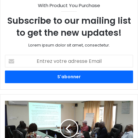
With Product You Purchase
Subscribe to our mailing list
to get the new updates!
Lorem ipsum dolor sit amet, consectetur.
E
n
t
r
e
z
v
o
t
r
e
a
d