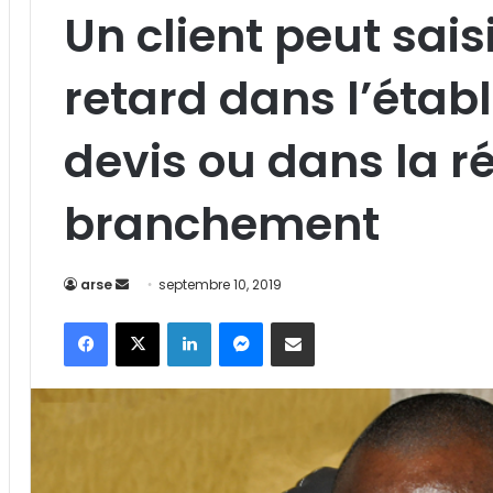
Un client peut saisi
retard dans l’étab
devis ou dans la r
branchement
Envoyer
arse
septembre 10, 2019
un
Facebook
X
Linkedin
Messenger
Partager par email
courriel