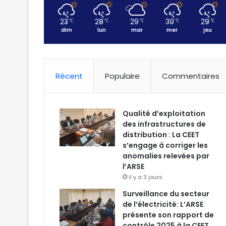
23
28
29
30
29
℃
℃
℃
℃
℃
dim
lun
mar
mer
jeu
Récent
Populaire
Commentaires
Qualité d’exploitation
des infrastructures de
distribution : La CEET
s’engage à corriger les
anomalies relevées par
l’ARSE
il y a 3 jours
Surveillance du secteur
de l’électricité: L’ARSE
présente son rapport de
contrôle 2025 à la CEET