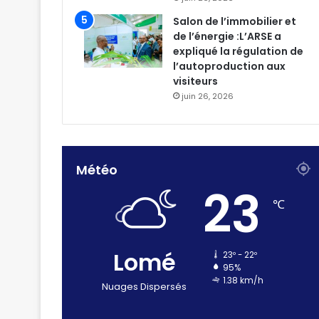
Salon de l’immobilier et
de l’énergie :L’ARSE a
expliqué la régulation de
l’autoproduction aux
visiteurs
juin 26, 2026
Météo
23
℃
Lomé
23º - 22º
95%
1.38 km/h
Nuages Dispersés