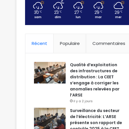
30
23
27
29
29
℃
℃
℃
℃
℃
sam
dim
lun
mar
mer
Récent
Populaire
Commentaires
Qualité d’exploitation
des infrastructures de
distribution : La CEET
s’engage à corriger les
anomalies relevées par
l’ARSE
il y a 2 jours
Surveillance du secteur
de l’électricité: L’ARSE
présente son rapport de
contrôle 2025 à la CEET