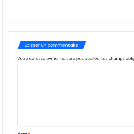
Laisser un commentaire
Votre adresse e-mail ne sera pas publiée.
Les champs obli
C
o
m
m
e
n
t
a
Nom
*