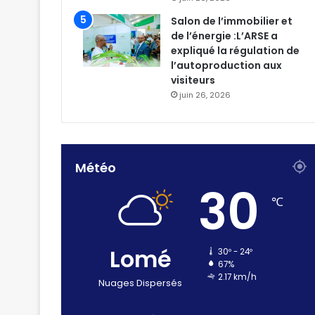
Salon de l’immobilier et
de l’énergie :L’ARSE a
expliqué la régulation de
l’autoproduction aux
visiteurs
juin 26, 2026
Météo
30
℃
Lomé
30º - 24º
67%
2.17 km/h
Nuages Dispersés