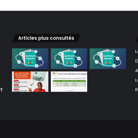
Articles plus consultés
L
D
A
L
ET
R